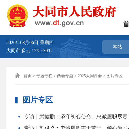
2026年08月06日
星期四
本站
大同市
多云
17℃~30℃

首页
>
专题专栏
>
两会专题
>
2025大同两会
> 图片专区
图片专区
专访｜武健鹏：坚守初心使命，忠诚履职尽责
专访｜刘俊义：忠诚履职实干苦干，倾心为民