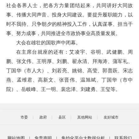
社会各界人士，把各方力量团结起来，共同讲好大同故
事、传播大同声音、投身大同建设。要提升履职能力，以
时不我待、只争朝夕的精神投入工作，认真谋事、担当干
事、努力成事，共同推进全市政协事业高质量发展。
大会在雄壮的国歌声中闭幕。
在主席台就座的还有：艾凌宇、谷明、武健鹏、周
鹏、张文伟、王明厚、刘鹏、翟永清、拜海涛、蒲军礼、
丁国华（市人大）、刘若亮、姚锦、高莹、郭普跃、宋志
燕、孟维君、高新文、张晋伟、温旭斌、丁国华（市中
院）、岳岐峰、王一明、裴忠泽、刘建勇、王玺等。
市委
政府
县区
其他网站
友好城市
网站地图
|
免责声明
|
集约化平台大数据分析
|
联系我们