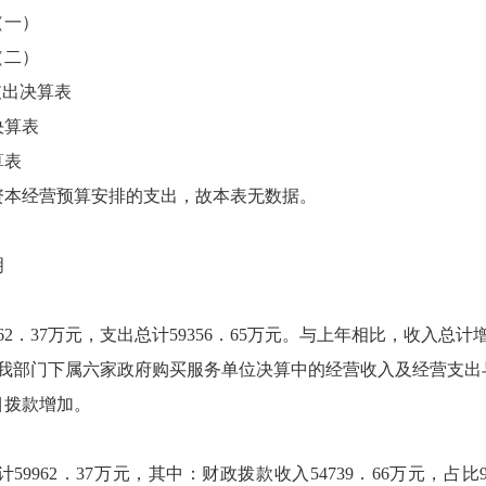
（一）
（二）
支出决算表
决算表
算表
资本经营预算安排的支出，故本表无数据。
明
62．37万元，支出总计59356．65万元。与上年相比，收入总计增
要原因是我部门下属六家政府购买服务单位决算中的经营收入及经营
目拨款增加。
9962．37万元，其中：财政拨款收入54739．66万元，占比9