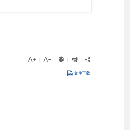





|
|
|
|

文件下载