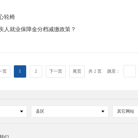
心轮椅
疾人就业保障金分档减缴政策？
一页
1
2
下一页
尾页
共 2 页
跳至：
县区
其它网站
我们