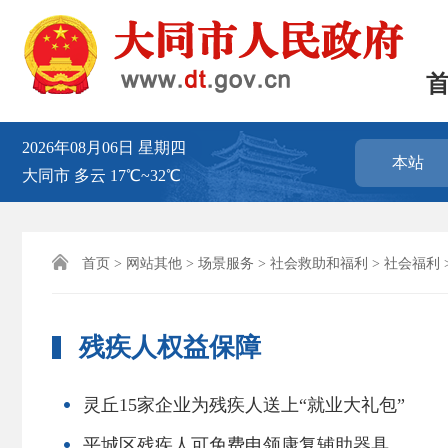
2026年08月06日
星期四
本站
大同市
多云
17℃~32℃

首页
>
网站其他
>
场景服务
>
社会救助和福利
>
社会福利
残疾人权益保障
灵丘15家企业为残疾人送上“就业大礼包”
平城区残疾人可免费申领康复辅助器具