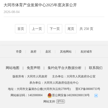
大同市体育产业发展中心2025年度决算公开
2026-08-04
首页
上一页
下一页
尾页
共 250 页
市委
政府
县区
其他网站
友好城市
网站地图
|
免责声明
|
集约化平台大数据分析
|
联系我们
版权所有：大同市人民政府
主办单位：大同市人民政府办公室
承办单位：大同市人民政府信息化中心
地址：大同市文瀛湖办公楼(大同市兴云街2799号)
晋ICP备08000733号
网站标识码：1402000004
晋公网安备14020002000138号
网站支持
IPV6