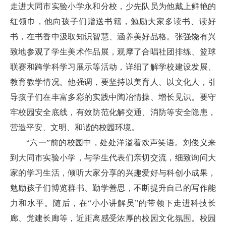
走进大同市实验小学永和分校，少先队员为他戴上鲜艳的
红领巾，他向孩子们赠送书籍，勉励大家多读书、读好
书，在书香中汲取知识智慧、涵养美好品格。张强饶有兴
致地参观了学生美术作品展，观摩了合唱社团排练、篮球
联赛和跨学科学习展示等活动，详细了解学校建设发展、
教育教学情况。他强调，要坚持以美育人、以文化人，引
导孩子们在丰富多彩的实践中陶冶情操、增长见识。要守
牢校园安全底线，有效防范化解交通、消防等安全隐患，
营造平安、文明、和谐的校园环境。
“六一”前的校园中，处处洋溢着欢声笑语。刘俊义来
到大同市实验小学，与学生代表们亲切交流，细致询问大
家的学习生活，倾听大家分享的兴趣爱好与科创小成果，
勉励孩子们博览群书、勤学善思，不断提升自己的写作能
力和水平。随后，在“小小讲解员”的带领下走进科技长
廊、党建长廊等，近距离感受浓厚的校园文化氛围。校园