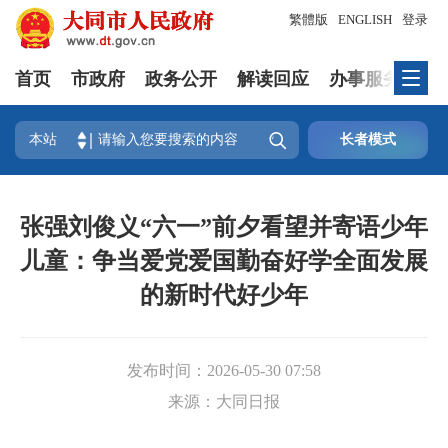
繁體版
ENGLISH
登录
首页
市政府
政务公开
解读回应
办事服务
互

本站
长者模式
张强刘俊义“六一”前夕看望并寄语少年
儿童：争当爱党爱国勤奋好学全面发展
的新时代好少年
发布时间：
2026-05-30 07:58
来源：
大同日报