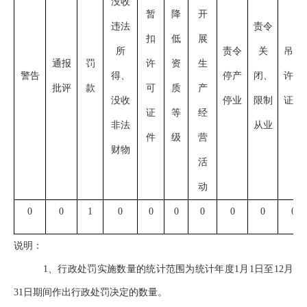
没收
暂
降
开
违法
责令
扣
低
展
所
责令
关
吊销
通报
罚
许
资
生
警告
得、
停产
闭、
许可
批评
款
可
质
产
没收
停业
限制
证件
证
等
经
非法
从业
件
级
营
财物
活
动
0
0
1
0
0
0
0
0
0
0
说明：
1
、行政处罚实施数量的统计范围为统计年度1月1日至12月
31日期间作出行政处罚决定的数量。