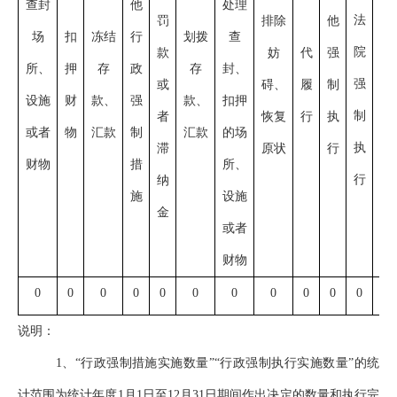
查封
他
处理
法
罚
排除
他
合
场
扣
冻结
行
划拨
查
院
款
妨
代
强
并
所、
押
存
政
存
封、
强
或
碍、
履
制
设施
财
款、
强
款、
扣押
制
者
恢复
行
执
或者
物
汇款
制
汇款
的场
执
滞
原状
行
财物
措
所、
行
纳
施
设施
金
或者
财物
0
0
0
0
0
0
0
0
0
0
0
0
说明：
1
、“行政强制措施实施数量”“行政强制执行实施数量”的统
计范围为统计年度1月1日至12月31日期间作出决定的数量和执行完