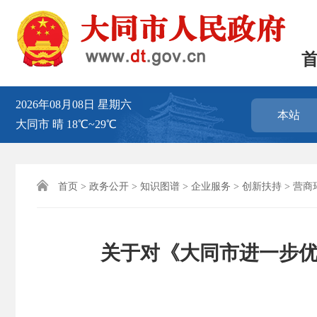
2026年08月08日
星期六
本站
大同市
晴
18℃~29℃

首页
>
政务公开
>
知识图谱
>
企业服务
>
创新扶持
>
营商
关于对《大同市进一步