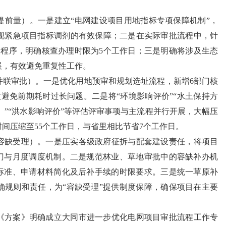
提前量）。一是建立“电网建设项目用地指标专项保障机制”，
现紧急项目指标调剂的有效保障；二是在实际审批流程中，针
查程序，明确核查办理时限为5个工作日；三是明确将涉及生态
展，有效避免重复性工作。
并联审批）。一是优化用地预审和规划选址流程，新增6部门核
避免前期耗时过长问题。二是将“环境影响评价”“水土保持方
以下）”“洪水影响评价”等评估评审事项与主流程并行开展，大幅压
间压缩至55个工作日，与省里相比节省7个工作日。
容缺受理）。一是压实各级政府征拆与配套建设责任，将项目
部门与月度调度机制。二是规范林业、草地审批中的容缺补办机
定标准、申请材料简化及后补手续的时限要求。三是统一草原补
确规则和责任，为“容缺受理”提供制度保障，确保项目在主要
《方案》明确成立大同市进一步优化电网项目审批流程工作专