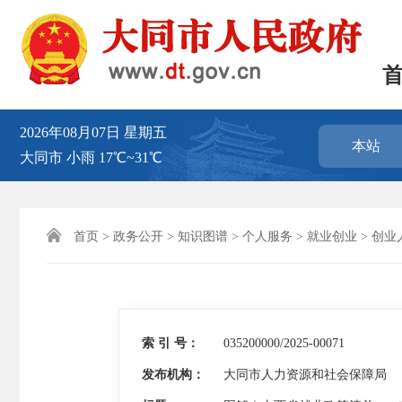
2026年08月07日
星期五
本站
大同市
小雨
17℃~31℃

首页
>
政务公开
>
知识图谱
>
个人服务
>
就业创业
>
创业
索 引 号：
035200000/2025-00071
发布机构：
大同市人力资源和社会保障局