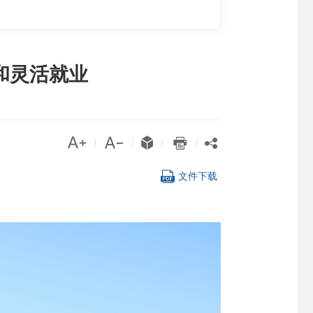
和灵活就业





|
|
|
|

文件下载