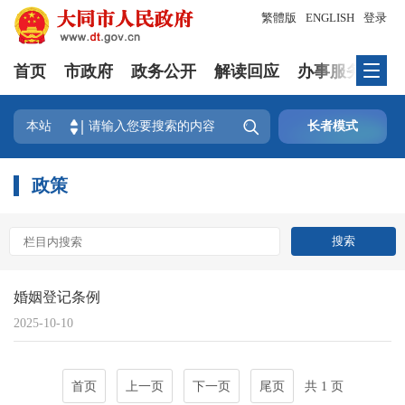
繁體版
ENGLISH
登录
首页
市政府
政务公开
解读回应
办事服务
互

本站
长者模式
政策
婚姻登记条例
2025-10-10
首页
上一页
下一页
尾页
共 1 页