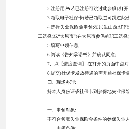
2.注册用户(若已注册可跳过此步骤):打
3.领取电子社保卡(若已领取过可跳过此步
4.选择失业保险金申领;在民生山西AP
工选择)或“太原市”(在太原市参保的职工选择)
5.填写申领信息;
6.阅读《告知承诺书》并确认同意;
7、点【进度查询】,在打开的页面中点对
8.提交(社保卡发放待遇的需开通社保卡
四、现场办理:
持本人身份证或社保卡到参保地失业保
一、申领对象:
不符合领取失业保险金条件的参保失业
二、申领条件: