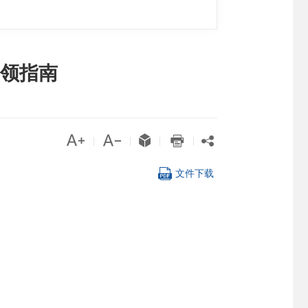
领指南





|
|
|
|

文件下载