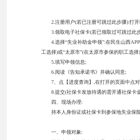
2.注册用户(若已注册可跳过此步骤):打
3.领取电子社保卡(若已领取过可跳过此步
4.选择“失业补助金申领”:在民生山西
工选择)或“太原市”(在太原市参保的职工选择
5.填写申领信息;
6.阅读《告知承诺书》并确认同意;
7、点【进度查询】,在打开的页面中点对
8.提交(社保卡发放待遇的需开通社保卡
四、现场办理:
持本人身份证或社保卡到参保地失业保
一、申领对象: