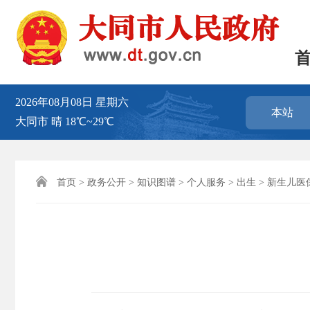
2026年08月08日
星期六
本站
大同市
晴
18℃~29℃

首页
>
政务公开
>
知识图谱
>
个人服务
>
出生
>
新生儿医