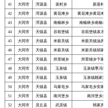
41
大同市
浑源县
裴村乡
新裴村
42
大同市
浑源县
黄花滩乡
黄花滩乡黄花滩
43
大同市
浑源县
南榆林乡
南榆林乡南榆林
44
大同市
天镇县
谷前堡镇
谷前堡镇袁才
45
大同市
天镇县
米薪关镇
米薪关镇油房
46
大同市
天镇县
米薪关镇
米薪关镇胡家
47
大同市
天镇县
卅里铺乡
卅里铺乡卞家
48
大同市
天镇县
玉泉镇
玉泉镇季冯窑
49
大同市
天镇县
玉泉镇
玉泉镇顾家湾
50
大同市
天镇县
马家皂乡
马家皂乡安家
51
大同市
天镇县
南河堡乡
南河堡乡集
52
大同市
灵丘县
武灵镇
韩家房