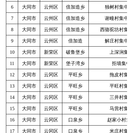
6
大同市
云州区
倍加造乡
独树村集中
7
大同市
云州区
倍加造乡
谢疃村集中
8
大同市
云州区
倍加造乡
西骆驼坊村集
9
大同市
云州区
倍加造
解庄村集中
10
大同市
新荣区
破鲁堡乡
上深涧集
11
大同市
新荣区
堡子湾乡
拒墙集中
12
大同市
云冈区
平旺乡
拖皮村集
13
大同市
云冈区
平旺乡
平旺村集
14
大同市
云冈区
平旺乡
三井村集
15
大同市
云冈区
平旺乡
马营村集
16
大同市
云冈区
口泉乡
赵家小村集
17
大同市
云冈区
口泉乡
米庄村集