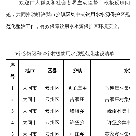
欢迎广大群众和社会各界主动监督，积极反映问
题，共同推动解决我市
乡镇级集中式饮用水水源保护区规
范化整治工作
，有效保障饮用水水源保护区环境安全。
5个乡镇级和60个村级饮用水源规范化建设清单
序
地市
区县
乡镇
水源
号
1
大同市
云州区
党留庄乡
马连庄村集中
2
大同市
云州区
吉家庄
吉家庄村集中
3
大同市
云州区
峰峪乡
峰峪村集中
4
大同市
云州区
许堡乡
许堡乡集中
5
大同市
云州区
杜庄乡
苏家寨村集中