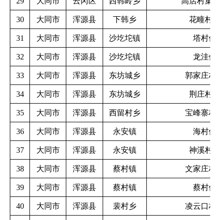
29
大同市
云冈区
西韩岭乡
高店村集
30
大同市
浑源县
下韩乡
花疃村
31
大同市
浑源县
沙圪坨镇
塔村供
32
大同市
浑源县
沙圪坨镇
龙洼供
33
大同市
浑源县
东坊城乡
郭家庄村
34
大同市
浑源县
东坊城乡
荆庄村
35
大同市
浑源县
西留村乡
宝峰寨村
36
大同市
浑源县
永安镇
海村供
37
大同市
浑源县
永安镇
神溪村
38
大同市
浑源县
蔡村镇
文家庄村
39
大同市
浑源县
蔡村镇
蔡村供
40
大同市
浑源县
裴村乡
凌云口村