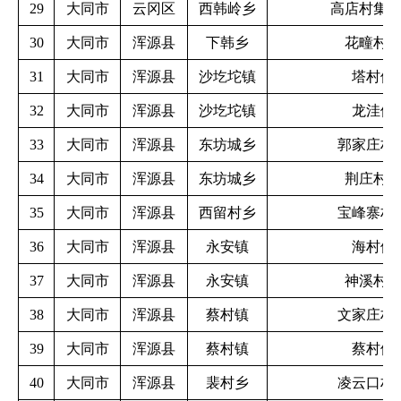
29
大同市
云冈区
西韩岭乡
高店村集
30
大同市
浑源县
下韩乡
花疃村
31
大同市
浑源县
沙圪坨镇
塔村供
32
大同市
浑源县
沙圪坨镇
龙洼供
33
大同市
浑源县
东坊城乡
郭家庄村
34
大同市
浑源县
东坊城乡
荆庄村
35
大同市
浑源县
西留村乡
宝峰寨村
36
大同市
浑源县
永安镇
海村供
37
大同市
浑源县
永安镇
神溪村
38
大同市
浑源县
蔡村镇
文家庄村
39
大同市
浑源县
蔡村镇
蔡村供
40
大同市
浑源县
裴村乡
凌云口村