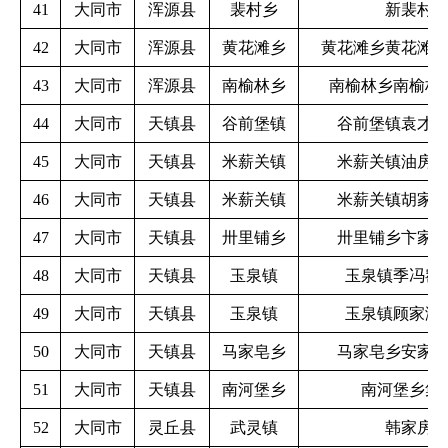
41
大同市
浑源县
裴村乡
新裴村
42
大同市
浑源县
黄花滩乡
黄花滩乡黄花滩
43
大同市
浑源县
南榆林乡
南榆林乡南榆林
44
大同市
天镇县
谷前堡镇
谷前堡镇袁才
45
大同市
天镇县
米薪关镇
米薪关镇油房
46
大同市
天镇县
米薪关镇
米薪关镇胡家
47
大同市
天镇县
卅里铺乡
卅里铺乡卞家
48
大同市
天镇县
玉泉镇
玉泉镇季冯窑
49
大同市
天镇县
玉泉镇
玉泉镇顾家湾
50
大同市
天镇县
马家皂乡
马家皂乡安家
51
大同市
天镇县
南河堡乡
南河堡乡集
52
大同市
灵丘县
武灵镇
韩家房