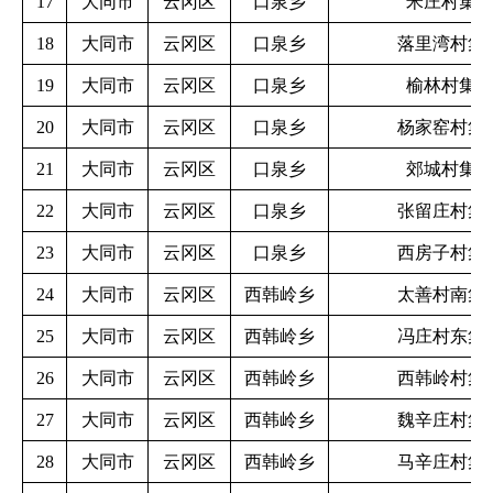
17
大同市
云冈区
口泉乡
米庄村集
18
大同市
云冈区
口泉乡
落里湾村集
19
大同市
云冈区
口泉乡
榆林村集
20
大同市
云冈区
口泉乡
杨家窑村集
21
大同市
云冈区
口泉乡
郊城村集
22
大同市
云冈区
口泉乡
张留庄村集
23
大同市
云冈区
口泉乡
西房子村集
24
大同市
云冈区
西韩岭乡
太善村南集
25
大同市
云冈区
西韩岭乡
冯庄村东集
26
大同市
云冈区
西韩岭乡
西韩岭村集
27
大同市
云冈区
西韩岭乡
魏辛庄村集
28
大同市
云冈区
西韩岭乡
马辛庄村集