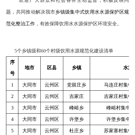
欢迎广大群众和社会各界主动监督，积极反映问
题，共同推动解决我市
乡镇级集中式饮用水水源保护区规
范化整治工作
，有效保障饮用水水源保护区环境安全。
5个乡镇级和60个村级饮用水源规范化建设清单
序
地市
区县
乡镇
水源
号
1
大同市
云州区
党留庄乡
马连庄村集中
2
大同市
云州区
吉家庄
吉家庄村集中
3
大同市
云州区
峰峪乡
峰峪村集中
4
大同市
云州区
许堡乡
许堡乡集中
5
大同市
云州区
杜庄乡
苏家寨村集中