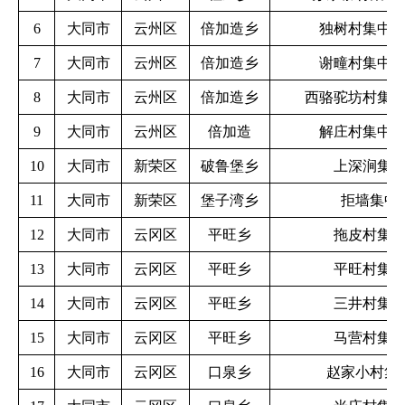
6
大同市
云州区
倍加造乡
独树村集中
7
大同市
云州区
倍加造乡
谢疃村集中
8
大同市
云州区
倍加造乡
西骆驼坊村集
9
大同市
云州区
倍加造
解庄村集中
10
大同市
新荣区
破鲁堡乡
上深涧集
11
大同市
新荣区
堡子湾乡
拒墙集中
12
大同市
云冈区
平旺乡
拖皮村集
13
大同市
云冈区
平旺乡
平旺村集
14
大同市
云冈区
平旺乡
三井村集
15
大同市
云冈区
平旺乡
马营村集
16
大同市
云冈区
口泉乡
赵家小村集