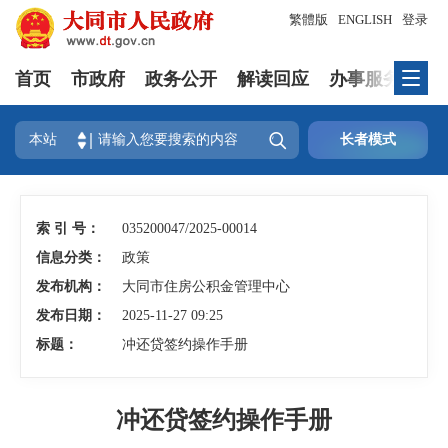
繁體版
ENGLISH
登录
首页
市政府
政务公开
解读回应
办事服务
互

本站
长者模式
索 引 号：
035200047/2025-00014
信息分类：
政策
发布机构：
大同市住房公积金管理中心
发布日期：
2025-11-27 09:25
标题：
冲还贷签约操作手册
冲还贷签约操作手册