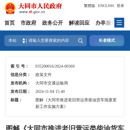
繁體版
ENGLISH
登录
首页
市政府
政务公开
解读回应
办事服务
互

本站
长者模式
索 引 号：
035200016/2024-00369
信息分类：
政策文件
发布机构：
大同市交通运输局
发布日期：
2024-11-04 15:40
标题：
图解《大同市推进老旧营运类柴油货车报废更
新工作实施方案》
图解《大同市推进老旧营运类柴油货车