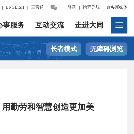

|
ENGLISH
|
三晋通
|
登录
|
站群导航
|
政务新媒体
办事服务
互动交流
走进大同
长者模式
无障碍浏览
 用勤劳和智慧创造更加美