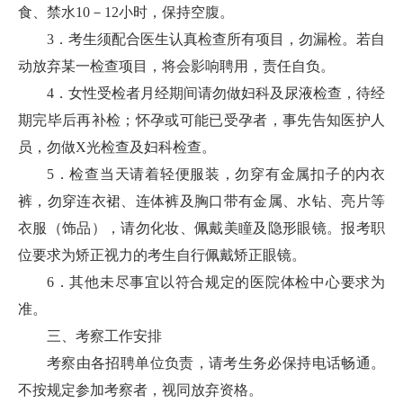
食、禁水10－12小时，保持空腹。
3．考生须配合医生认真检查所有项目，勿漏检。若自
动放弃某一检查项目，将会影响聘用，责任自负。
4．女性受检者月经期间请勿做妇科及尿液检查，待经
期完毕后再补检；怀孕或可能已受孕者，事先告知医护人
员，勿做X光检查及妇科检查。
5．检查当天请着轻便服装，勿穿有金属扣子的内衣
裤，勿穿连衣裙、连体裤及胸口带有金属、水钻、亮片等
衣服（饰品），请勿化妆、佩戴美瞳及隐形眼镜。报考职
位要求为矫正视力的考生自行佩戴矫正眼镜。
6．其他未尽事宜以符合规定的医院体检中心要求为
准。
三、考察工作安排
考察由各招聘单位负责，请考生务必保持电话畅通。
不按规定参加考察者，视同放弃资格。