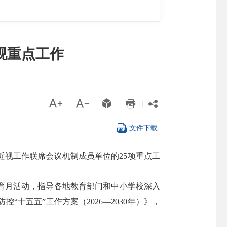
视重点工作





|
|
|
|

文件下载
近视工作联席会议机制成员单位的25项重点工
育月活动，指导各地教育部门和中小学校深入
十五五”工作方案（2026—2030年）》，