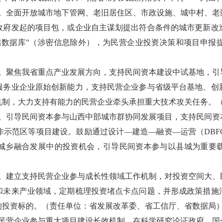
设。全面开放城市地下管网、老旧居住区、市政设施、城中村、老
政府发起的项目包，或企业自主谋划提出符合条件的城市更新改
础数据库”（涉密信息除外），为民营企业投资决策和项目申报
设。聚焦我省重点产业发展方向，支持民间资本建设中试基地，引
服务业企业原始创新能力，支持民营企业参与省级平台基地、创
机制，大力支持有能力的民营企业牵头承担重大技术攻关任务。
设。引导民间资本参与山西中部城市群协同发展项目，支持民间资
作示范区等项目建设。鼓励通过设计—建造—融资—运营（DBF
城乡融合发展中的投资机会，引导民间资本参与以县城为重要
设。建立支持民营企业参与成长性领域工作机制，对投资空间大、
和未来产业领域，定期梳理投资堵点卡点问题，并形成政策措施
的投资标的。（责任单位：省发展改革委、省工信厅、省数据局
善民营企业参与重大项目建设长效机制，在科学研究论证政府、国