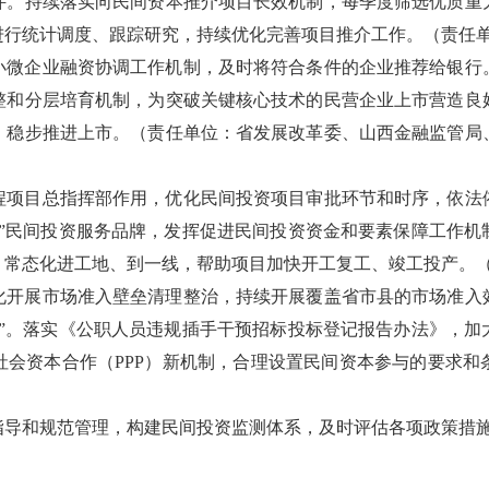
件。持续落实向民间资本推介项目长效机制，每季度筛选优质重
进行统计调度、跟踪研究，持续优化完善项目推介工作。（责任
中小微企业融资协调工作机制，及时将符合条件的企业推荐给银行
整和分层培育机制，为突破关键核心技术的民营企业上市营造良
，稳步推进上市。（责任单位：省发展改革委、山西金融监管局
工程项目总指挥部作用，优化民间投资项目审批环节和时序，依法
投”民间投资服务品牌，发挥促进民间投资资金和要素保障工作机
，常态化进工地、到一线，帮助项目加快开工复工、竣工投产。
态化开展市场准入壁垒清理整治，持续开展覆盖省市县的市场准入
扰”。落实《公职人员违规插手干预招标投标登记报告办法》，加
社会资本合作（PPP）新机制，合理设置民间资本参与的要求和
指导和规范管理，构建民间投资监测体系，及时评估各项政策措