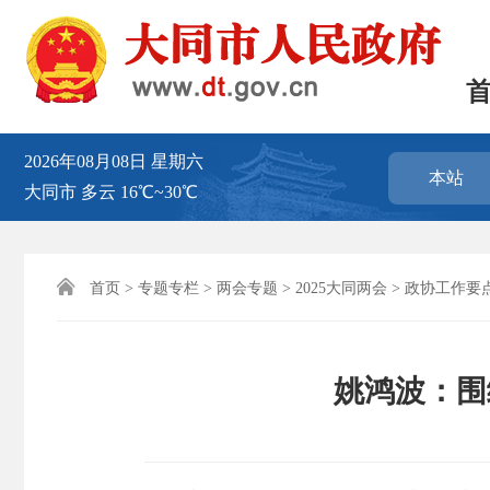
2026年08月08日
星期六
本站
大同市
多云
16℃~30℃

首页
>
专题专栏
>
两会专题
>
2025大同两会
>
政协工作要
姚鸿波：围