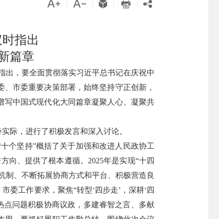





|
|
|
|
议时指出
新篇章
时指出，要全面贯彻落实习近平总书记在庆祝中
委、市委重要决策部署，始终坚持守正创新，
谱写中国式现代化大同篇章凝聚人心、凝聚共
身实际，进行了积极发言和深入讨论。
“十个坚持”概括了关于加强和改进人民政协工
向、提供了根本遵循。2025年是实现“十四
机制、不断拓展协商方式和平台、积极营造良
委工作要求，聚焦“转型‘四步走’，深耕‘四
热点问题积极协商议政，多建睿智之言、多献