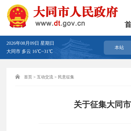
2026年08月09日
星期日
本站
大同市
多云
16℃~31℃

首页
>
互动交流
>
民意征集
关于征集大同市