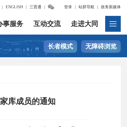

|
ENGLISH
|
三晋通
|
登录
|
站群导航
|
政务新媒体
办事服务
互动交流
走进大同
长者模式
无障碍浏览
家库成员的通知