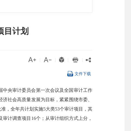
项目计划





|
|
|
|

文件下载
十届中央审计委员会第一次会议及全国审计工作
经济社会高质量发展为目标，紧紧围绕市委、
准，全年共计划实施5大类53个审计项目，其
及审计调查项目16个；从审计组织方式上分，