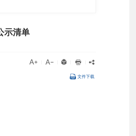
公示清单





|
|
|
|

文件下载