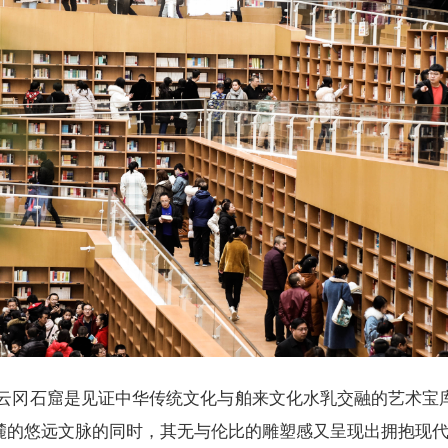
云冈石窟是见证中华传统文化与舶来文化水乳交融的艺术宝
麓的悠远文脉的同时，其无与伦比的雕塑感又呈现出拥抱现