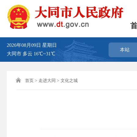
2026年08月09日
星期日
本站
大同市
多云
16℃~31℃

首页
>
走进大同
>
文化之城