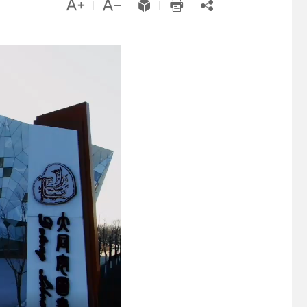





|
|
|
|