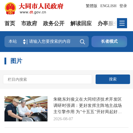
繁體版
ENGLISH
登录
首页
市政府
政务公开
解读回应
办事服务
互

本站
长者模式
图片
朱晓东刘俊义在大同经济技术开发区
调研时强调：更好发挥主阵地主战场
主引擎作用 为“十五五”开好局起好步
积蓄强大动能
2026-08-07