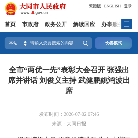
繁體版
ENGLISH
登录
首页
市政府
政务公开
解读回应
办事服务
互

本站
长者模式
全市“两优一先”表彰大会召开 张强出
席并讲话 刘俊义主持 武健鹏姚鸿波出
席
发布时间：
2026-07-02 07:46
来源：
大同日报