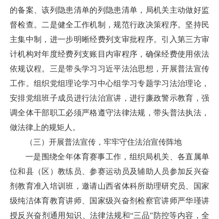
的备案、该列隐患清单的列隐患清单，局机关主动做好监
督检查。二是健全工作机制，规范行政决策程序。坚持民
主集中制，进一步明晰经费列支审批程序。引入第三方审
计机构对年度经费列支账目内审程序，确保经费使用依法
依规议程。三是带头学习习近平法治思想，开展普法宣传
工作。组织党组理论学习中心组学习专题学习法治理论，
安排党组班子成员进行法治宣讲，进行廉政警示教育，强
调全体干部职工必须严格遵守法律法规，带头普法执法，
做法律上的规矩人。
（三）开展普法宣传，牢牢守住法治宣传阵地
一是围绕全年体育赛事工作，组织局机关、各直属单
位和县（区）教练员、参赛运动员及辅助人员参加反兴奋
剂教育准入培训班，邀请山西省体科所助理研究员、国家
级纯洁体育教育讲师、国家级兴奋剂检察官讲师严华瑾讲
授反兴奋剂通用知识、法律法规和“三品”防控等内容，全