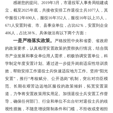
感谢您的提问。2019年3月，市退役军人事务局组建成
立，截至2025年底，共接收安排工作退役士兵1077人，其
中服役12年690人，服役16年352人，服役16年以上35人，
671人安置到省、市、县事业单位，占比62％，安置到企业
406人，占比38％。具体做法有以下两个方面：
一是严格落实政策。
严格按照中央和省委、省政府
的政策要求，认真梳理安置政策的贯彻执行情况，结合我
市产业发展和事业单位用人需求，积极协调安置单位，科
学制定年度安置计划。通过进一步提升岗前适应性培训质
效，帮助安排工作退役士兵快速适应地方工作。坚持“阳光
安置”，推行“考核赋分、公开选岗”机制，突出对功臣模
范、长期在艰苦边远地区服役的政策倾斜，拓宽安置渠
道，力争将安置政策用实用足。加强退役士兵安置工作督
导，确保任何部门、行业和单位不出台针对退役士兵的歧
视性措施，不随意增设限制条件和门槛，不拒收或变相拒