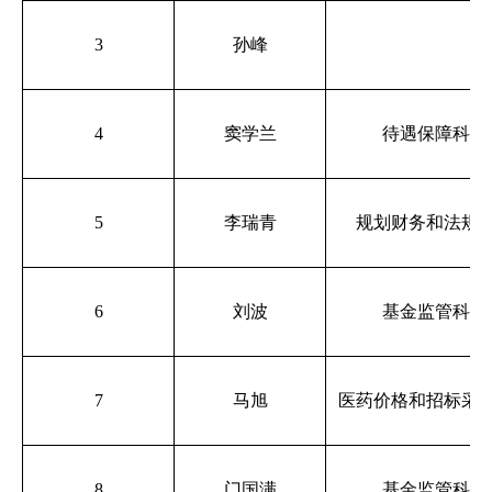
3
孙峰
4
窦学兰
待遇保障科
5
李瑞青
规划财务和法规
6
刘波
基金监管科
7
马旭
医药价格和招标采
8
门国满
基金监管科