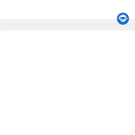

市委
政府
县区
其他网站
友好城市
网站地图
|
免责声明
|
集约化平台大数据分析
|
联系我们
版权所有：大同市人民政府
主办单位：大同市人民政府办公室
承办单位：大同市人民政府信息化中心
地址：大同市文瀛湖办公楼(大同市兴云街2799号)
晋ICP备08000733号
网站标识码：1402000004
晋公网安备14020002000138号
网站支持
IPV6