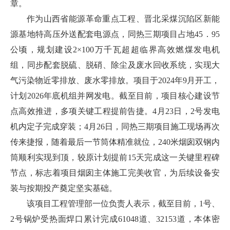
章。
作为山西省能源革命重点工程、晋北采煤沉陷区新能
源基地特高压外送配套电源点，同热三期项目占地45．95
公顷，规划建设2×100万千瓦超超临界高效燃煤发电机
组，同步配套脱硫、脱硝、除尘及废水回收系统，实现大
气污染物近零排放、废水零排放。项目于2024年9月开工，
计划2026年底机组并网发电。截至目前，项目核心建设节
点高效推进，多项关键工程提前告捷。4月23日，2号发电
机内定子完成穿装；4月26日，同热三期项目施工现场再次
传来捷报，随着最后一节筒体精准就位，240米烟囱双钢内
筒顺利实现到顶，较原计划提前15天完成这一关键里程碑
节点，标志着项目烟囱主体施工完美收官，为后续设备安
装与按期投产奠定坚实基础。
该项目工程管理部一位负责人表示，截至目前，1号、
2号锅炉受热面焊口累计完成61048道、32153道，本体密