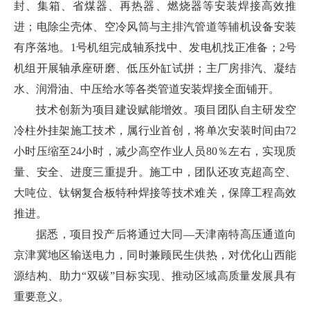
封、集箱、省煤器、再热器、燃烧器等安装焊接高效推
进；电除尘壳体、空冷风筒与主排汽管道等辅机设备安装
有序落地。1号机组完成轴系找中、发电机找正准备；2号
机组开展轴承座研磨、低压外缸试拼；主厂房排汽、凝结
水、润滑油、中压给水等各类管道安装焊接全面铺开。
技术创新为项目建设赋能增效。项目团队自主研发空
冷柱外挂架施工技术，属行业首创，将单次安装时间由72
小时压缩至24小时，减少高空作业人员80％左右，实现质
量、安全、进度三重提升。施工中，团队还攻克超高空、
大吨位、钛钢复合板特种焊接等技术难关，保障工程高效
推进。
据悉，项目投产后将通过大同—天津南特高压通道向
京津冀地区输送电力，同时兼顾民生供热，对优化山西能
源结构、助力“双碳”目标实现、推动区域高质量发展具有
重要意义。