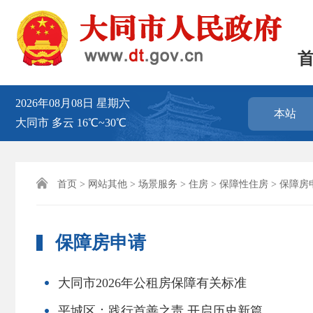
2026年08月08日
星期六
本站
大同市
多云
16℃~30℃

首页
>
网站其他
>
场景服务
>
住房
>
保障性住房
> 保障房
保障房申请
大同市2026年公租房保障有关标准
平城区：践行首善之责 开启历史新篇