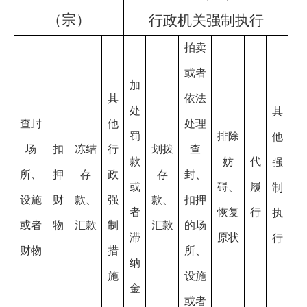
（宗）
行政机关强制执行
拍卖
或者
申
加
其
依法
请
处
其
查封
他
处理
法
罚
排除
他
场
扣
冻结
行
划拨
查
院
款
妨
代
强
所、
押
存
政
存
封、
强
或
碍、
履
制
设施
财
款、
强
款、
扣押
制
者
恢复
行
执
或者
物
汇款
制
汇款
的场
滞
原状
执
行
财物
措
所、
纳
行
施
设施
金
或者