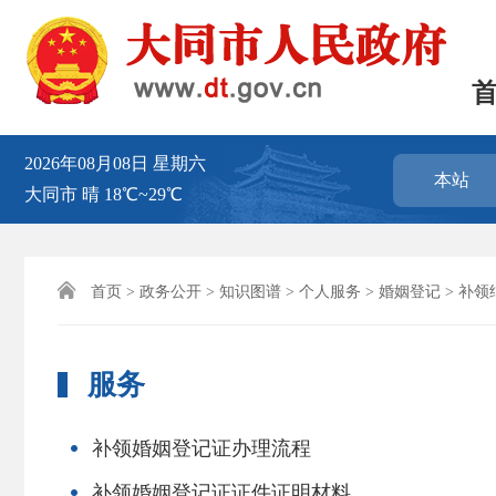
2026年08月08日
星期六
本站
大同市
晴
18℃~29℃

首页
>
政务公开
>
知识图谱
>
个人服务
>
婚姻登记
>
补领
服务
补领婚姻登记证办理流程
补领婚姻登记证证件证明材料