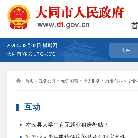
2026年08月06日
星期四
本站
大同市
多云
17℃~30℃

首页
>
政务公开
>
知识图谱
>
个人服务
>
就业创业
>
毕业
互动
左云县大学生有无就业租房补贴？
新毕业大学生申请住房补贴及公租房条件