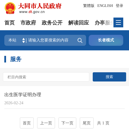
繁體版
ENGLISH
登录
首页
市政府
政务公开
解读回应
办事服务
互

本站
长者模式
服务
出生医学证明办理
2026-02-24
首页
上一页
下一页
尾页
共 1 页