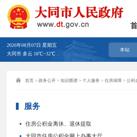
2026年08月07日
星期五
本站
大同市
多云
18℃~32℃

首页
>
政务公开
>
知识图谱
>
个人服务
>
住房保障
>
公积
服务
住房公积金离休、退休提取
大同市住房公积金网上办事大厅