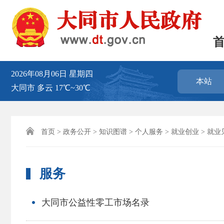
2026年08月06日
星期四
本站
大同市
多云
17℃~30℃

首页
>
政务公开
>
知识图谱
>
个人服务
>
就业创业
>
就业
服务
大同市公益性零工市场名录