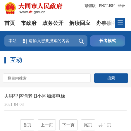
繁體版
ENGLISH
登录
首页
市政府
政务公开
解读回应
办事服务
互

本站
长者模式
互动
去哪里咨询老旧小区加装电梯
2021-04-08
首页
上一页
下一页
尾页
共 1 页