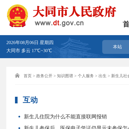
2026年08月06日
星期四
本站
大同市
多云
17℃~30℃

首页
>
政务公开
>
知识图谱
>
个人服务
>
出生
>
新生儿社
互动
新生儿住院为什么不能直接联网报销
新生儿参保后，医保电子凭证仍显示未参保怎