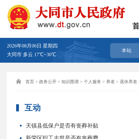
2026年08月06日
星期四
本站
大同市
多云
17℃~30℃

首页
>
政务公开
>
知识图谱
>
个人服务
>
养老
>
退休养老
互动
天镇县低保户是否有丧葬补贴
新荣区职工去世是否有丧葬费