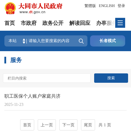
繁體版
ENGLISH
登录
首页
市政府
政务公开
解读回应
办事服务
互

本站
长者模式
服务
职工医保个人账户家庭共济
2025-11-23
首页
上一页
下一页
尾页
共 1 页