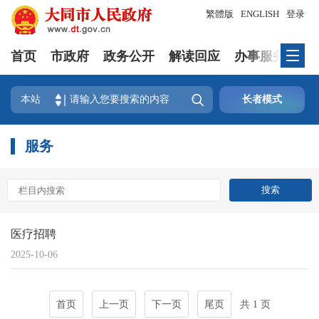
繁體版
ENGLISH
登录
首页
市政府
政务公开
解读回应
办事服务
互

本站
长者模式
服务
医疗招聘
2025-10-06
首页
上一页
下一页
尾页
共 1 页