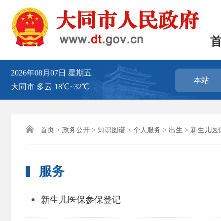
2026年08月07日
星期五
本站
大同市
多云
18℃~32℃

首页
>
政务公开
>
知识图谱
>
个人服务
>
出生
>
新生儿医
服务
新生儿医保参保登记