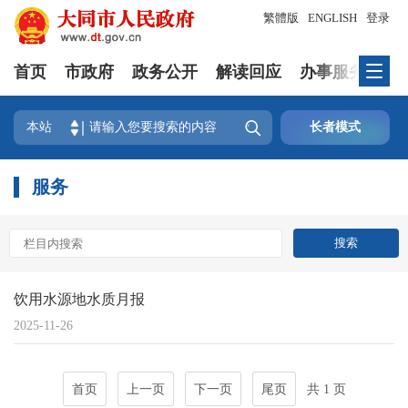
繁體版
ENGLISH
登录
首页
市政府
政务公开
解读回应
办事服务
互

本站
长者模式
服务
饮用水源地水质月报
2025-11-26
首页
上一页
下一页
尾页
共 1 页