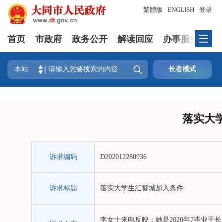
繁體版
ENGLISH
登录
首页
市政府
政务公开
解读回应
办事服务
政

本站
长者模式
落实大
诉求编码
D202012280936
诉求标题
落实大学生汇智城加入条件
李女士来电反映：她是2020年7毕业