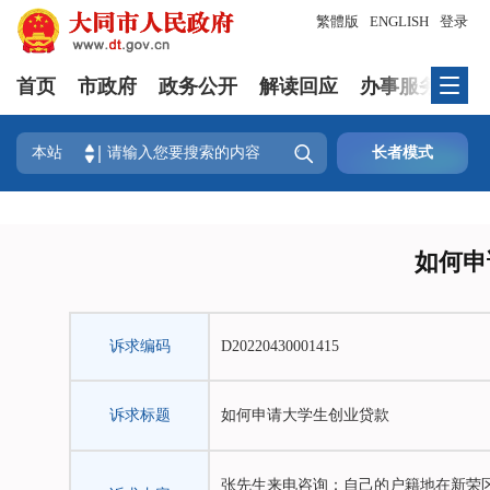
繁體版
ENGLISH
登录
首页
市政府
政务公开
解读回应
办事服务
政

本站
长者模式
如何申
诉求编码
D20220430001415
诉求标题
如何申请大学生创业贷款
张先生来电咨询：自己的户籍地在新荣