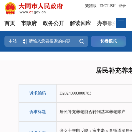
繁體版
ENGLISH
登录
首页
市政府
政务公开
解读回应
办事服务
政

本站
长者模式
居民补充养
诉求编码
D20240903000783
诉求标题
居民补充养老能否转到基本养老账户
张女士来电反映：家中老人参缴浑源居