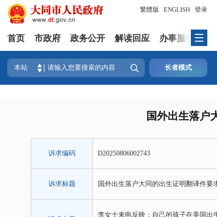
繁體版
ENGLISH
登录
首页
市政府
政务公开
解读回应
办事服务
政

本站
长者模式
国外出生落户
诉求编码
D20250806002743
诉求标题
国外出生落户大同的出生证明翻译件要
李女士来电反映：自己的孩子在美国出