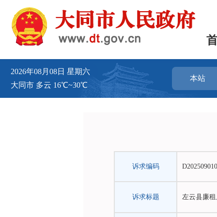
2026年08月08日
星期六
本站
大同市
多云
16℃~30℃
诉求编码
D202509010
诉求标题
左云县廉租