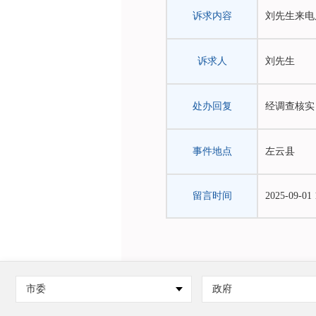
诉求内容
刘先生来电
诉求人
刘先生
处办回复
经调查核实
事件地点
左云县
留言时间
2025-09-01 
市委
政府