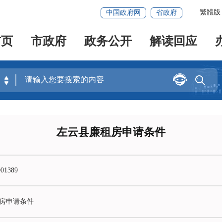
繁體版
中国政府网
省政府
首页
市政府
政务公开
解读回应


左云县廉租房申请条件
01389
房申请条件