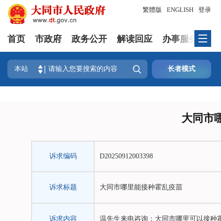
繁體版
ENGLISH
登录
首页
市政府
政务公开
解读回应
办事服务
政

本站
长者模式
大同市
诉求编码
D20250912003398
诉求标题
大同市哪里能接种霍乱疫苗
诉求内容
温先生来电咨询：大同市哪里可以接种